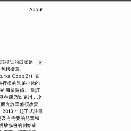
About
始，該標誌的口號是「交
還包括徽章。
urka Coop Zrt. 布
在馬裡根的兄弟小休的
的商業關係。 當訂
派往康乃狄克州，攻
從而允許華盛頓改變
013 年起正式註冊
務利潤惠及有需要的兒童和
紐約解放協會的創始成