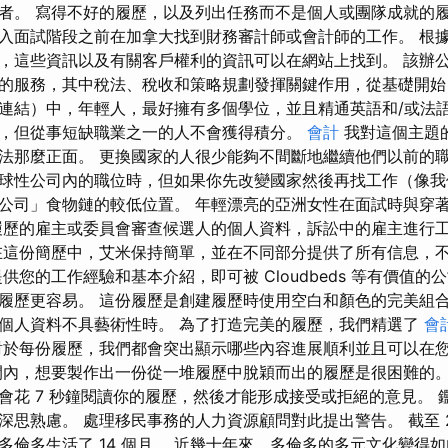
者。 寫得不好的履歷，以及列出任務而不是個人或團隊成就的
入面試階段之前在加拿大找到財務審計師或會計師的工作。 根
，這些資訊以及有關客戶權利的資訊可以在網站上找到。 該辦
的服務，其中稅法、稅收和策略規劃發揮關鍵作用，從基礎開始
連結）中，年輕人，最好擁有多個學位，並且精通英語和/或法語
，但從事短缺職業之一的人不會獲得積分。
會計
我對這個主題
法那麼正面。 更換國家的人很少能夠不間斷地繼續他們以前的職
球性公司內的職位時，但如果你先改變國家然後再找工作（像我
公司」食物鏈的較低位置。 年輕漂亮的亞洲女性在面試時與穿
履歷的雇主或委員會審查候選人的個人資料，訴訟中的雇主進行
在這份簡歷中，艾米保持簡單，並在不同部分提供了所有信息，
供您的工作經驗和基本介紹，即可被 Cloudbeds 等有價值的
履歷更容易。 這份履歷是創建履歷時使用空白和顏色的完美組合
個人資料不具藝術性時。 為了打造完美的履歷，我們精選了
會
對於每份履歷，我們都會突出顯示哪些內容進展順利並且可以在
內，想要製作出一份從一堆履歷中脫穎而出的履歷是很困難的。 根據
會花 7 秒鐘閱讀你的履歷，然後才能形成接受或拒絕的意見。 
思​​熟慮。 處理移民事務的人力資源顧問對此提出警告。 截至 20
多倫多生活了 14 個月。 近幾十年來，多倫多的多元文化變得如