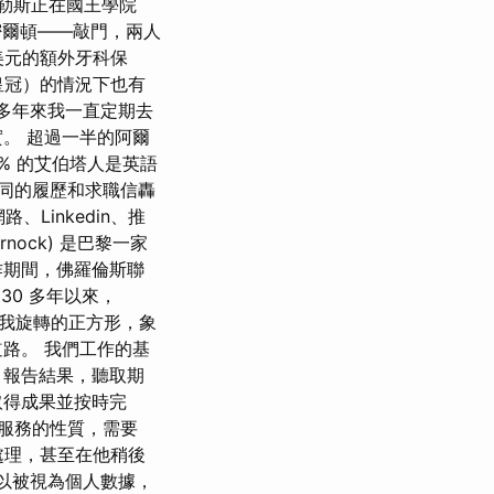
克勒斯正在國王學院
密爾頓——敲門，兩人
美元的額外牙科保
皇冠）的情況下也有
，多年來我一直定期去
。 超過一半的阿爾
0% 的艾伯塔人是英語
相同的履歷和求職信轟
Linkedin、推
Pernock) 是巴黎一家
作期間，佛羅倫斯聯
30 多年以來，
個自我旋轉的正方形，象
路。 我們工作的基
，報告結果，聽取期
取得成果並按時完
服務的性質，需要
的處理，甚至在他稍後
可以被視為個人數據，