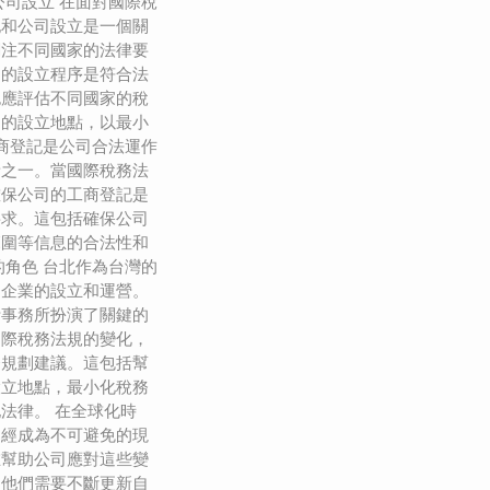
公司設立 在面對國際稅
記和公司設立是一個關
關注不同國家的法律要
司的設立程序是符合法
也應評估不同國家的稅
司的設立地點，以最小
工商登記是公司合法運作
責之一。當國際稅務法
確保公司的工商登記是
要求。這包括確保公司
範圍等信息的合法性和
的角色 台北作為台灣的
國企業的設立和運營。
計事務所扮演了關鍵的
國際稅務法規的變化，
務規劃建議。這包括幫
設立地點，最小化稅務
法律。 在全球化時
已經成為不可避免的現
在幫助公司應對這些變
。他們需要不斷更新自