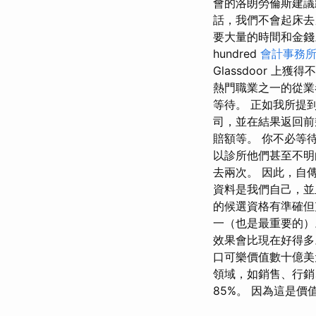
會的洛朗勞倫斯建議
話，我們不會起床去
要大量的時間和金錢
hundred
會計事務
Glassdoor 
熱門職業之一的從業
等待。 正如我所提
司，並在結果返回前
賠額等。 你不必等
以診所他們甚至不明
去兩次。 因此，自
資料是我們自己，並
的候選資格有準確但
一（也是最重要的）
效果會比現在好得
口可樂價值數十億美
領域，如銷售、行銷
85%。 因為這是