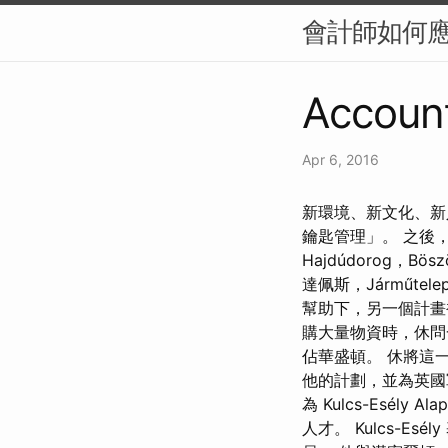
會計師如何
Account
Apr 6, 2016
新環境、新文化、新人
鑰匙管理」。 之後
Hajdúdorog，Böszö
達佩斯，Járműtelep
幫助下，另一個計畫
購大量物資時，休問
佔華盛頓。 休將這
他的計劃，並為英國
為 Kulcs-Esél
人才。 Kulcs-E