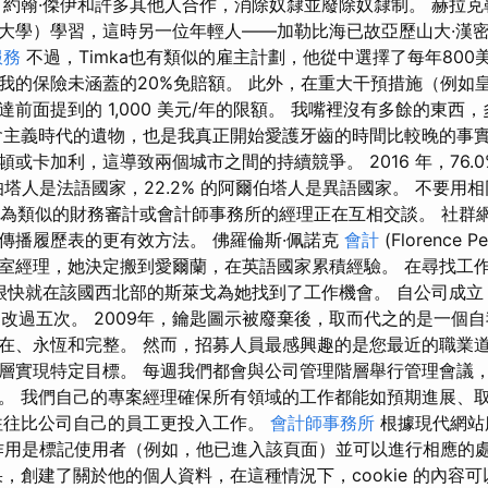
、約翰·傑伊和許多其他人合作，消除奴隸並廢除奴隸制。 赫拉
大學）學習，這時另一位年輕人——加勒比海已故亞歷山大·漢
服務
不過，Timka也有類似的雇主計劃，他從中選擇了每年800
我的保險未涵蓋的20%免賠額。 此外，在重大干預措施（例如
前面提到的 1,000 美元/年的限額。 我嘴裡沒有多餘的東西
會主義時代的遺物，也是我真正開始愛護牙齒的時間比較晚的事實
或卡加利，這導致兩個城市之間的持續競爭。 2016 年，76.
爾伯塔人是法語國家，22.2% 的阿爾伯塔人是異語國家。 不要用
司，因為類似的財務審計或會計師事務所的經理正在互相交談。 社群網路、
傳播履歷表的更有效方法。 佛羅倫斯·佩諾克
會計
(Florence 
室經理，她決定搬到愛爾蘭，在英語國家累積經驗。 在尋找工
者很快就在該國西北部的斯萊戈為她找到了工作機會。 自公司成立 
 標誌已更改過五次。 2009年，鑰匙圖示被廢棄後，取而代之的是一
在、永恆和完整。 然而，招募人員最感興趣的是您最近的職業道
層實現特定目標。 每週我們都會與公司管理階層舉行管理會議
。 我們自己的專案經理確保所有領域的工作都能如預期進展、
往往比公司自己的員工更投入工作。
會計師事務所
根據現代網站
kie的作用是標記使用者（例如，他已進入該頁面）並可以進行相應
果，創建了關於他的個人資料，在這種情況下，cookie 的內容