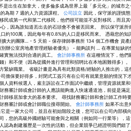
民不是出生在加拿大，使多倫多成為世界上最「多元化」的城市之
r 組織的為期 7 週的人力資源課程。
公司設立
因此，保守派的謹慎態
移民或第一代和第二代移民，他們很可能並不反對移民，而且其
小心，因為誰知道丟出去的石頭會不會被丟回來。 所以保守派所
口約100萬，因此每年有0.8%的人口是移民而來。 憑藉您的
不斷擴大的團隊... - 5 天前 - 保存律師事務所 134 個工作機會 
（有類別辦公室房地產管理經驗者優先） - 能夠談判 ... 在專業短
主確實無法找到合適的員工。
會計師事務所
在這種情況下，他們
錢）和不便（因為從國外進行管理和招聘比在本地困難得多）。
方緊缺職業。 省級計畫是為具有此類資格/經驗的人推出的，這
公司擔保要好得多，封閉式工簽只有在公司有就業意願的情況下才
個人資料候選人，雇主訴訟在工作面試中繼續，管理資源就業和
財務審計師或會計師的人應該能夠進入快速通道池，前提是滿足
計師移居加拿大的基本要求。 尋找財務審計師和會計師工作時
財務審計師或會計師職位搜尋開始。
會計師事務所
如果不出意
果它是一家大公司，並且在初始階段之後，您可以在公司內部橫向
司，您的高級外國經驗可能會與之相關（例如同一行業等），這
人認為創建履歷是一次性的活動，但企業競爭已經證明我們錯了