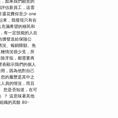
是，如果我們願意的
和評估新員工，這需
還花費你至少 one
起來，我發現只有在
一名充滿希望的移民和
，有一定技能的人在
估價發送給保險公
情況、報銷限額、免
這種情況很少見，所
去除牙垢，都需要再
歷表顯示我們的個人
聘用，因為他對自己
；您的履歷是其中之
業人員的情況，而且
 您是否知道，在可
）？ 這意味著其他
織的其餘 80-