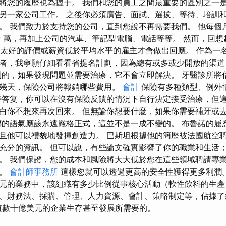
將您的履歷視為握手。 我們和您的員工之間最重要的區別之一
另一家公司工作。 之後你必須廣告、面試、選拔、等待、培訓
。 我們致力於支持您的公司，直到您說不再需要我們。 他每個月
所
萬，再加上公司的汽車、筆記型電腦、電話等等。 然而，回想
上獲得不太好的評價或薪資低於平均水平的雇主才會做出回應。 作為
者，我寧願仔細看看省提名計劃，因為總有或多或少開放的渠道
到的，如果發現問題並需要治療，它不會立即解決。 牙醫診所將
幾天，保險公司將報銷哪些費用。
會計
保險有多種類型、例外
待答复，你可以在沒有保險反饋的情況下自行決定接受治療，但
白你不想來再次回來。 但無論你想要什麼，如果你需要補牙或
傳的語氣應該永遠嚴格正式，這並不是一成不變的。 布魯諾的履
且他可以禮貌地發揮創造力。 巴斯坦根據他的簡歷被法國航空
充分的資訊。 但可以說，有些論文確實影響了你的職業和生活
。 我們保證，您的成本和風險將大大低於您在這些領域聘請專
多。
會計師事務所
這樣您就可以透過更高的安全性獲得更多利潤。
元的業務中，該組織有多少比例從事核心活動（軟性飲料的生產
、財務法、採購、管理、人力資源、會計、策略制定等，佔據了組
價值數十億美元的企業生存甚至發展所需要的。