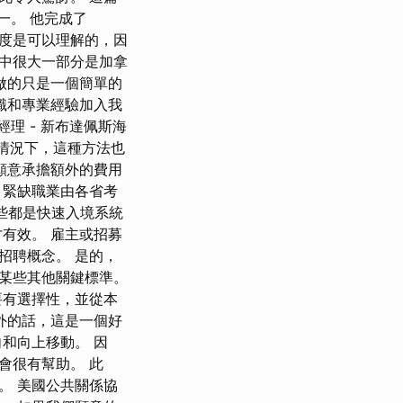
一。 他完成了
度是可以理解的，因
中很大一部分是加拿
做的只是一個簡單的
知識和專業經驗加入我
資產經理 - 新布達佩斯海
缺的情況下，這種方法也
願意承擔額外的費用
 緊缺職業由各省考
些都是快速入境系統
有效。 雇主或招募
招聘概念。 是的，
某些其他關鍵標準。
要有選擇性，並從本
外的話，這是一個好
和向上移動。 因
會很有幫助。 此
。 美國公共關係協