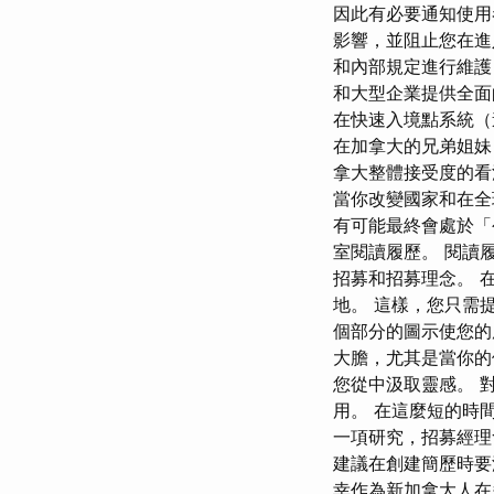
因此有必要通知使用
影響，並阻止您在進
和內部規定進行維護
和大型企業提供全面
在快速入境點系統（
在加拿大的兄弟姐妹
拿大整體接受度的看
當你改變國家和在全
有可能最終會處於「
室閱讀履歷。 閱讀
招募和招募理念。 
地。 這樣，您只需提
個部分的圖示使您的
大膽，尤其是當你的
您從中汲取靈感。 
用。 在這麼短的時間
一項研究，招募經理
建議在創建簡歷時要深
幸作為新加拿大人在