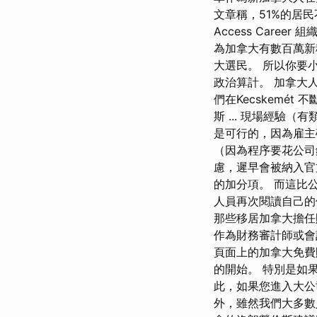
文章稱，51%的居
Access Caree
為加拿大有數百萬新
大選民。 所以你要
政治算計。 加拿大人
們在Kecskemét 
斯 ... 現場經驗
是可行的，因為雇
（因為程序要花公司
慮，遲早會被納入官
的加分項。 而這比
人員再次閱讀自己的
那些移居加拿大擔任
作為財務審計師或會
頁面上的加拿大免費
的開始。 特別是如
此，如果您進入大公
外，雖然我們大多數