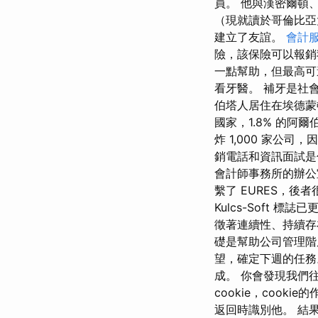
員。 他與漢密爾頓
（現就讀於哥倫比亞
建立了友誼。
會計
險，該保險可以報銷
一點幫助，但最高可達
看牙醫。 補牙是社
伯塔人居住在埃德蒙頓
國家，1.8% 的阿
炸 1,000 家公
銷電話和資訊面試是
會計師事務所的辦公
繫了 EURES，後
Kulcs-Soft
徵著連續性、持續存
礎是幫助公司管理階
望，確定下週的任務
成。 你會發現我們
cookie，coo
返回時識別他。 結