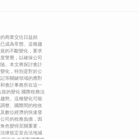
間的商業交往日益頻
營已成為常態。這種趨
法規的不斷變化，要求
高度警覺，以確保公司
風險。本文將探討會計
的變化，特別是對於公
登記等關鍵領域的應對
師和會計事務所在這一
法規的變化 國際稅務法
的趨勢。這種變化可能
策調整、國際間的稅收
以及數位經濟的快速發
響公司的稅務負擔，因
的角色變得至關重要，
的法律規定並合法地減