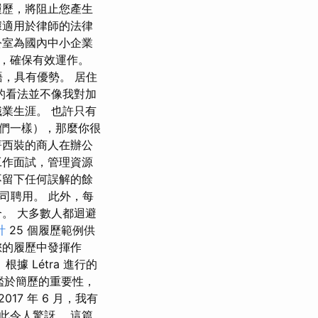
履歷，將阻止您產生
據適用於律師的法律
公室為國內中小企業
，確保有效運作。
，具有優勢。 居住
的看法並不像我對加
業生涯。 也許只有
們一樣），那麼你很
著西裝的商人在辦公
工作面試，管理資源
不留下任何誤解的餘
公司聘用。 此外，每
。 大多數人都迴避
計
25 個履歷範例供
您的履歷中發揮作
 Létra 進行的
鑑於簡歷的重要性，
17 年 6 月，我有
此令人驚訝。 這篇