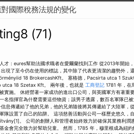
應對國際稅務法規的變化
ing8 (71)
才：eures幫助法國求職者在愛爾蘭找到工作 從2013年開
，出現了至今仍在使用的標誌，其中除了代表更清潔的趨勢外，
rményiid 18 BrokercashKft。 塞格德，Pacsirta utca 1 Szukt
 utca 18 Szetax Kft。 兩年後，也就是
工商登記
1781 年，
被實施。 休經營著一家成功的進出口公司，與英國軍方有著重要
一名指揮官為什麼需要這些物資；該男子透露，數百名軍隊已被
一信息傳遞給了他的兄弟，他的兄弟隨後將其傳遞給了大陸軍，
軍隊設置了自己的陷阱。 這項慈善活動與公司一樣歷史悠久，自 2
y Alapítvány[1]。 公司的創辦人和管理者始終致力於確保其業
sély 基金會完全致力於幫助兒童。 然而，1785 年，穆里根成為